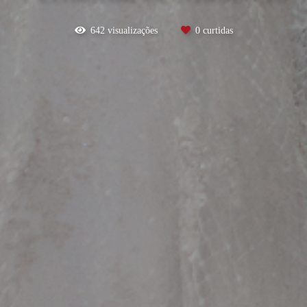
642
visualizações
0
curtidas