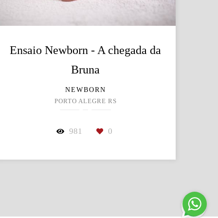
Ensaio Newborn - A chegada da
Bruna
NEWBORN
PORTO ALEGRE RS
981
0