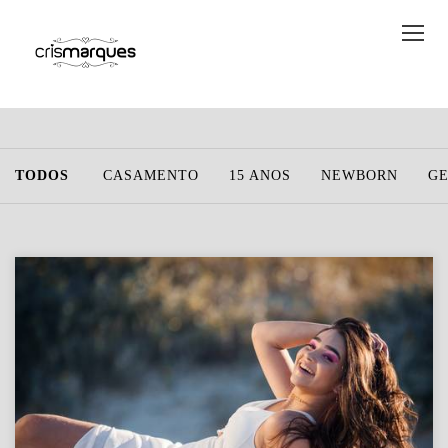
TODOS
CASAMENTO
15 ANOS
NEWBORN
G