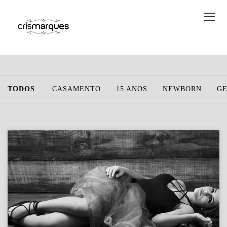
TODOS
CASAMENTO
15 ANOS
NEWBORN
G