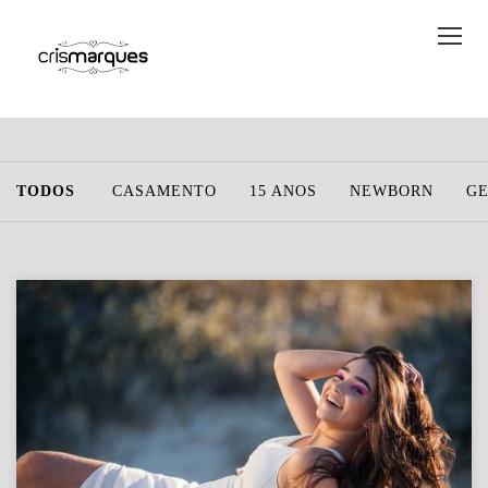
TODOS
CASAMENTO
15 ANOS
NEWBORN
G