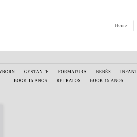
Home
WBORN
GESTANTE
FORMATURA
BEBÊS
INFANT
BOOK 15 ANOS
RETRATOS
BOOK 15 ANOS